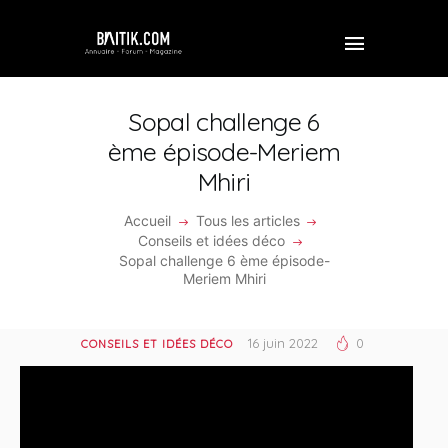
Sopal challenge 6
ème épisode-Meriem
Mhiri
ACCUEIL
Accueil
Tous les articles
PROFESSIONNEL
Conseils et idées déco
Sopal challenge 6 ème épisode-
ENTREPRISE
Meriem Mhiri
VIDÉOS
16 juin 2022
0
CONSEILS ET IDÉES DÉCO
FORUM
REJOINDRE BAITIK
CONTACT