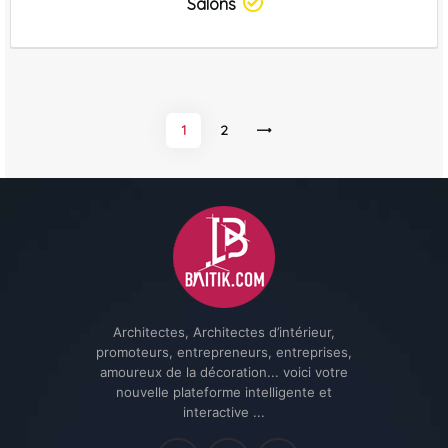
Salons
Navigation
1
2
O
des
NWA
articles
RD
Architectes, Architectes d’intérieur,
promoteurs, entrepreneurs, entreprises,
amoureux de la décoration... voici votre
nouvelle plateforme intelligente et
interactive ...