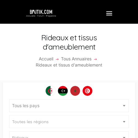
Rideaux et tissus
d'ameublement
ACCUEIL
Accueil
Tous Annuaires
Rideaux et tissus d'ameublement
PROFESSIONNEL
ENTREPRISE
VIDÉOS
Tous les pays
FORUM
REJOINDRE BAITIK
Toutes les régions
CONTACT
Rideaux