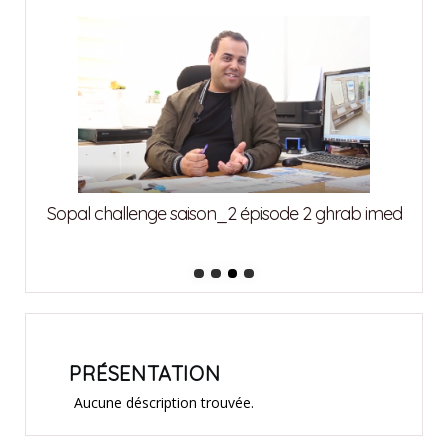
attia
Sopal challenge saison_2 épisode 2 ghrab imed
Sopa
PRÉSENTATION
Aucune déscription trouvée.