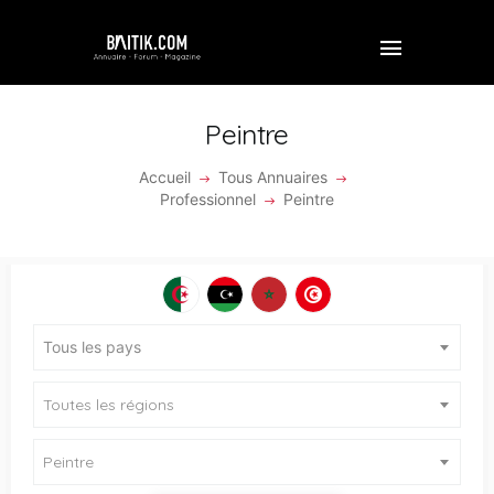
Peintre
Accueil
Tous Annuaires
ACCUEIL
Professionnel
Peintre
PROFESSIONNEL
ENTREPRISE
VIDÉOS
Tous les pays
FORUM
Toutes les régions
REJOINDRE BAITIK
Peintre
CONTACT