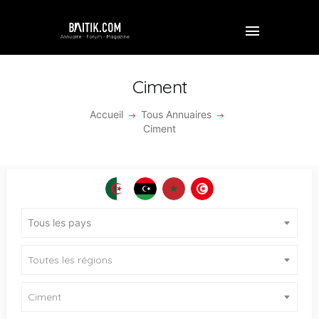
Ciment
Accueil
Tous Annuaires
ACCUEIL
Ciment
PROFESSIONNEL
ENTREPRISE
VIDÉOS
Tous les pays
FORUM
Toutes les régions
REJOINDRE BAITIK
Ciment
CONTACT