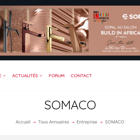
CUEIL
OFESSIONNEL
TREPRISE
DÉOS
RUM
JOINDRE BAITIK
ACTUALITÉS
FORUM
CONTACT
E
NTACT
SOMACO
Accueil
Tous Annuaires
Entreprise
SOMACO