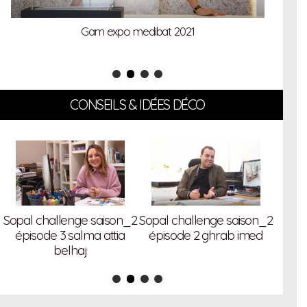
Gam expo medibat 2021
CONSEILS & IDÉES DÉCO
2
Sopal challenge saison_2
Sopal challenge saison_2
Sopal
épisode 3 salma attia
épisode 2 ghrab imed
épi
belhaj