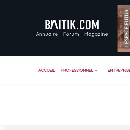
AC
PR
EN
VI
FO
RE
ACCUEIL
PROFESSIONNEL
ENTREPRIS
CO