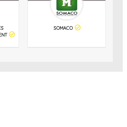
ES
SOMACO
ENT