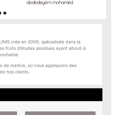
abdedeyem mohamed
UNIS crée en 2009, spécialisée dans la
es fruits d’études assidues ayant abouti à
prochable.
gats de marbre, où nous appliquons des
de nos clients.