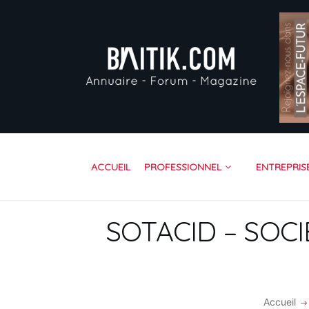
AC
PR
EN
VI
FO
RE
ACCUEIL
PROFESSIONNEL
ENTREPRIS
CO
SOTACID – SOC
Accueil