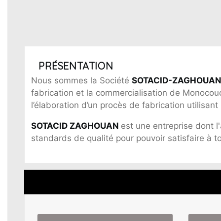
attia belhaj
PRÉSENTATION
Nous sommes la Société
SOTACID-ZAGHOUA
fabrication et la commercialisation de Monocouc
l’élaboration d’un procès de fabrication utilisan
SOTACID ZAGHOUAN
est une entreprise dont l
standards de qualité pour pouvoir satisfaire à 