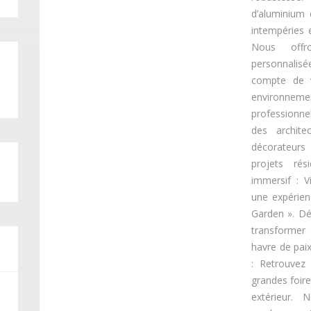
d’aluminium 
intempéries 
Nous offr
personnalisé
compte de v
environne
professionn
des archite
décorateurs
projets rés
immersif : 
une expérien
Garden ». D
transformer
havre de paix
: Retrouvez 
grandes foir
extérieur.