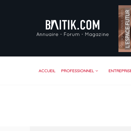
AC
PR
EN
VI
FO
RE
ACCUEIL
PROFESSIONNEL
ENTREPRIS
CO