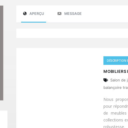
APERÇU
MESSAGE
Previous
DÉSCRIPTION 
MOBILIERS 
Salon de 
balançoire tr
Nous propo
pour répondre
de meubles 
collections e
robustesse.