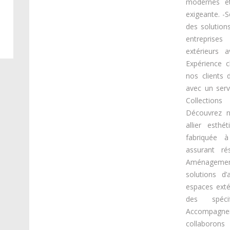
modernes et
exigeante. -
des solution
entreprise
extérieurs 
Expérience 
nos clients d
avec un serv
Collection
Découvrez n
allier esth
fabriquée à
assurant ré
Aménageme
solutions d
espaces exté
des spéci
Accompagne
collaboron