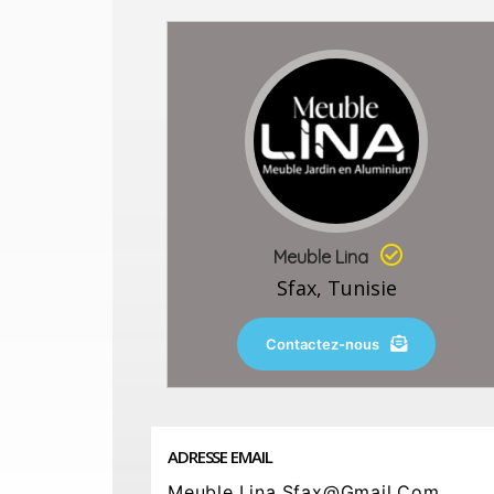
Meuble Lina
Sfax, Tunisie
Contactez-nous
ADRESSE EMAIL
Meuble.lina.sfax@gmail.com