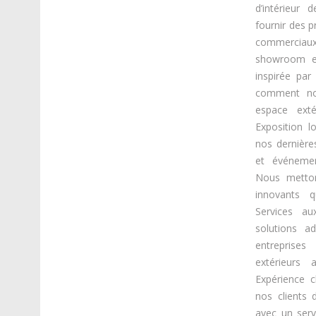
d’intérieur
fournir des p
commerciaux
showroom et
inspirée pa
comment nos
espace exté
Exposition l
nos dernière
et événemen
Nous metto
innovants q
Services a
solutions a
entreprise
extérieurs 
Expérience 
nos clients d
avec un serv