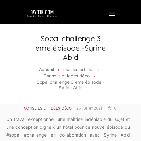
Sopal challenge 3
ème épisode -Syrine
Abid
ACCUEIL
Accueil
Tous les articles
PROFESSIONNEL
Conseils et idées déco
Sopal challenge 3 ème épisode -
ENTREPRISE
Syrine Abid
VIDÉOS
29 juillet 2021
0
CONSEILS ET IDÉES DÉCO
FORUM
Un travail exceptionnel, une maîtrise indéniable du sujet et
REJOINDRE BAITIK
une conception digne d’un hôtel pour ce nouvel épisode du
#sopal #challenge en collaboration avec Syrine Abid
CONTACT