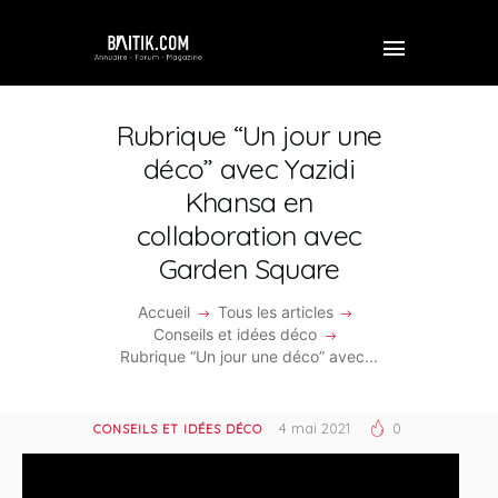
Rubrique “Un jour une
déco” avec Yazidi
Khansa en
ACCUEIL
collaboration avec
PROFESSIONNEL
Garden Square
ENTREPRISE
Accueil
Tous les articles
Conseils et idées déco
VIDÉOS
Rubrique “Un jour une déco” avec...
FORUM
4 mai 2021
0
CONSEILS ET IDÉES DÉCO
REJOINDRE BAITIK
CONTACT