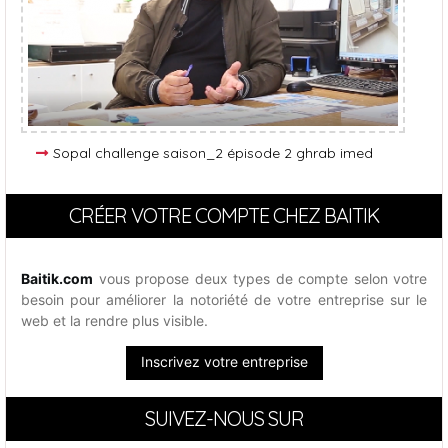
Sopal challenge saison_2 épisode 2 ghrab imed
CRÉER VOTRE COMPTE CHEZ BAITIK
Baitik.com
vous propose deux types de compte selon votre
besoin pour améliorer la notoriété de votre entreprise sur le
web et la rendre plus visible.
Inscrivez votre entreprise
SUIVEZ-NOUS SUR