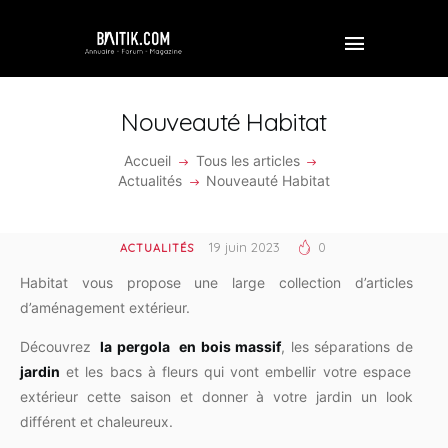
Nouveauté Habitat
Accueil
Tous les articles
ACCUEIL
Actualités
Nouveauté Habitat
PROFESSIONNEL
19 juin 2023
0
ACTUALITÉS
ENTREPRISE
Habitat vous propose une large collection d’articles
VIDÉOS
d’aménagement extérieur.
Découvrez
la pergola en bois massif
, les séparations de
FORUM
jardin
et les bacs à fleurs qui vont embellir votre espace
REJOINDRE BAITIK
extérieur cette saison et donner à votre jardin un look
différent et chaleureux.
CONTACT