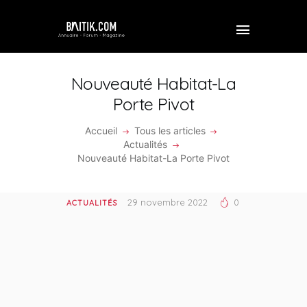
Nouveauté Habitat-La
Porte Pivot
ACCUEIL
Accueil
Tous les articles
Actualités
PROFESSIONNEL
Nouveauté Habitat-La Porte Pivot
ENTREPRISE
29 novembre 2022
0
ACTUALITÉS
VIDÉOS
FORUM
REJOINDRE BAITIK
CONTACT