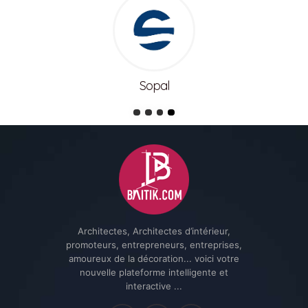
Sopal
Architectes, Architectes d’intérieur,
promoteurs, entrepreneurs, entreprises,
amoureux de la décoration... voici votre
nouvelle plateforme intelligente et
interactive ...