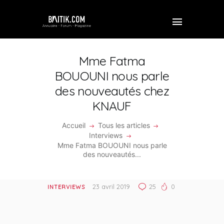
Mme Fatma
BOUOUNI nous parle
des nouveautés chez
ACCUEIL
KNAUF
PROFESSIONNEL
Accueil
Tous les articles
ENTREPRISE
Interviews
Mme Fatma BOUOUNI nous parle
VIDÉOS
des nouveautés...
FORUM
23 avril 2019
25
0
INTERVIEWS
REJOINDRE BAITIK
CONTACT