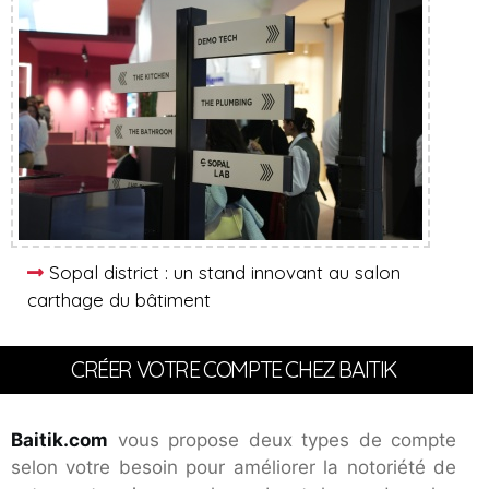
Sopal district : un stand innovant au salon
carthage du bâtiment
CRÉER VOTRE COMPTE CHEZ BAITIK
Baitik.com
vous propose deux types de compte
selon votre besoin pour améliorer la notoriété de