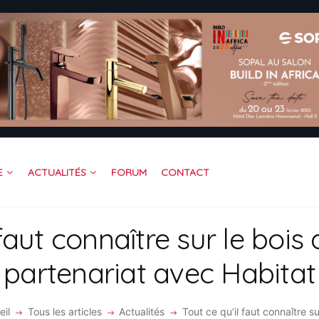
CUEIL
OFESSIONNEL
TREPRISE
DÉOS
RUM
JOINDRE BAITIK
ACTUALITÉS
FORUM
CONTACT
E
NTACT
 faut connaître sur le bois 
partenariat avec Habitat
eil
Tous les articles
Actualités
Tout ce qu’il faut connaître sur