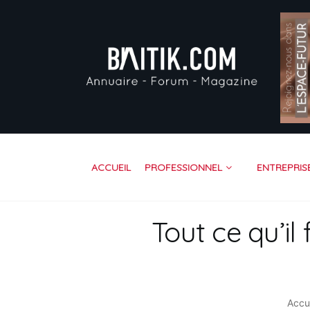
AC
PR
EN
VI
FO
RE
ACCUEIL
PROFESSIONNEL
ENTREPRIS
CO
Tout ce qu’il
Accu