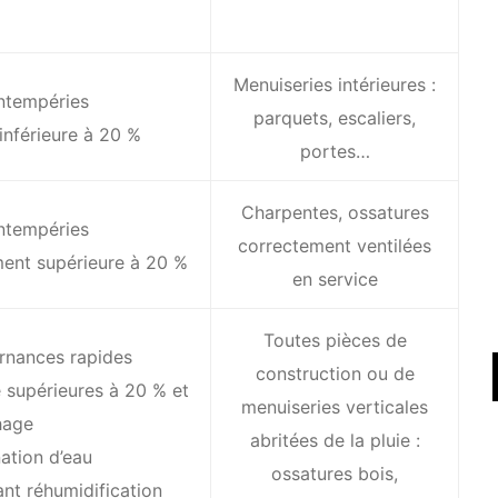
Menuiseries intérieures :
 intempéries
parquets, escaliers,
inférieure à 20 %
portes…
Charpentes, ossatures
 intempéries
correctement ventilées
ment supérieure à 20 %
en service
Toutes pièces de
ernances rapides
construction ou de
e supérieures à 20 % et
menuiseries verticales
hage
abritées de la pluie :
ation d’eau
ossatures bois,
nt réhumidification