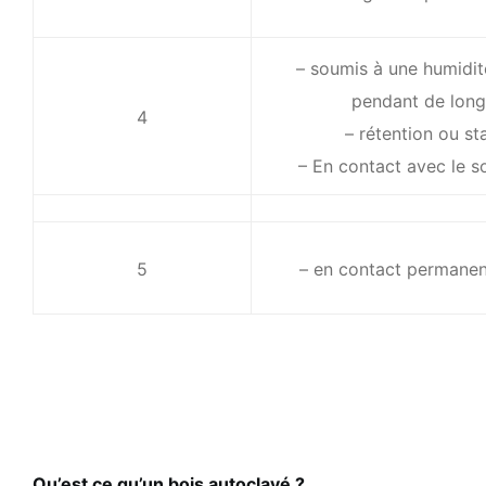
– soumis à une humidit
pendant de long
4
– rétention ou st
– En contact avec le s
5
– en contact permanen
Qu’est ce qu’un bois autoclavé ?