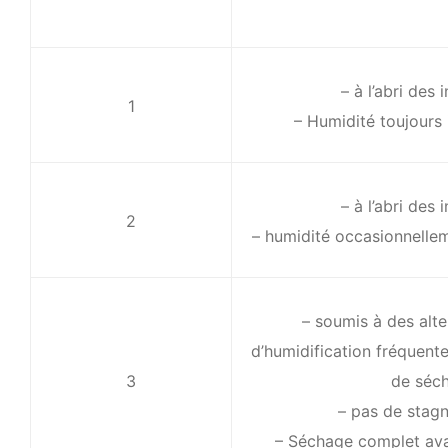
– à l’abri des
1
– Humidité toujours 
– à l’abri des
2
– humidité occasionnelle
– soumis à des alt
d’humidification fréquent
3
de séc
– pas de stagn
– Séchage complet ava