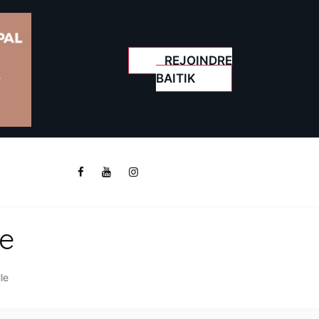
REJOINDRE
BAITIK
le
lle