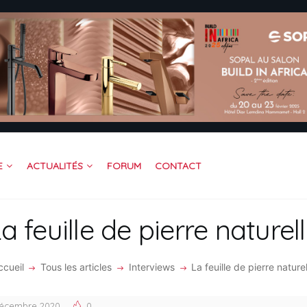
CUEIL
OFESSIONNEL
TREPRISE
DÉOS
RUM
JOINDRE BAITIK
ACTUALITÉS
FORUM
CONTACT
E
NTACT
a feuille de pierre naturel
ccueil
Tous les articles
Interviews
La feuille de pierre nature
décembre 2020
0