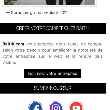
Somocer group medibat 2021
CRÉER VOTRE COMPTE CHEZ BAITIK
Baitik.com
vous propose deux types de compte
selon votre besoin pour améliorer la notoriété de
votre entreprise sur le web et la rendre plus
visible.
Inscrivez votre entreprise
SUIVEZ-NOUS SUR