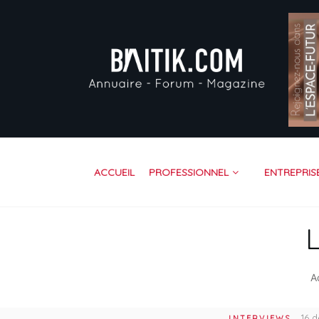
AC
PR
EN
VI
FO
RE
ACCUEIL
PROFESSIONNEL
ENTREPRIS
CO
L
A
16 
INTERVIEWS