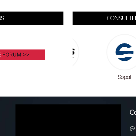
NS
CONSULTER
E
FORUM >>
Mpbs
Sopal
C