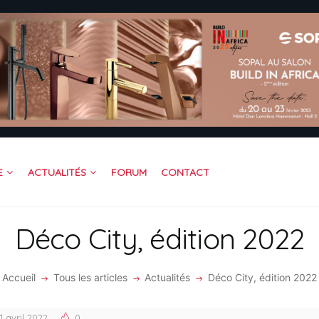
CUEIL
OFESSIONNEL
TREPRISE
DÉOS
RUM
JOINDRE BAITIK
ACTUALITÉS
FORUM
CONTACT
E
NTACT
Déco City, édition 2022
Accueil
Tous les articles
Actualités
Déco City, édition 2022
11 avril 2022
0