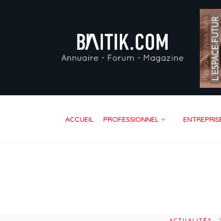
AC
PR
EN
VI
FO
RE
ACCUEIL
PROFESSIONNEL
ENTREPRIS
CO
ACTUALITÉS