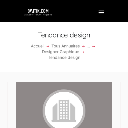
Tendance design
Accueil
Tous Annuaires
...
ACCUEIL
Designer Graphique
Tendance design
PROFESSIONNEL
ENTREPRISE
VIDÉOS
FORUM
REJOINDRE BAITIK
CONTACT