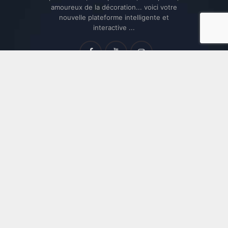
amoureux de la décoration... voici votre
nouvelle plateforme intelligente et
interactive ...
Bienvenue chez Baitik.com
@Baitik on YouTube