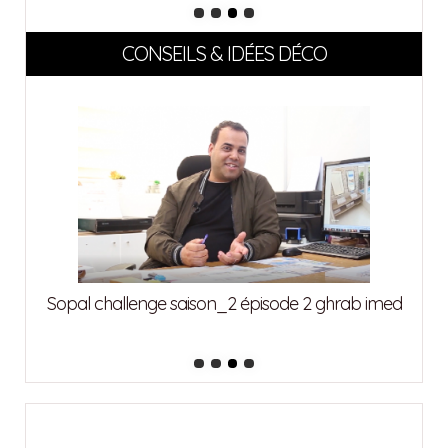
CONSEILS & IDÉES DÉCO
attia
Sopal challenge saison_2 épisode 2 ghrab imed
Sopa