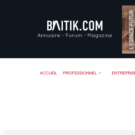
AC
PR
EN
VI
FO
RE
ACCUEIL
PROFESSIONNEL
ENTREPRIS
CO