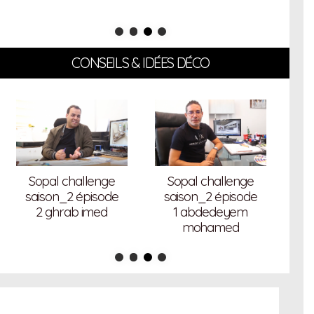
CONSEILS & IDÉES DÉCO
S
Sopal challenge
Sopal challenge
s
saison_2 épisode
saison_2 épisode
2 ghrab imed
1 abdedeyem
mohamed