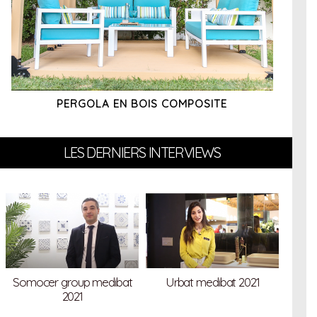
PERGOLA EN BOIS COMPOSITE
LES DERNIERS INTERVIEWS
Somocer group medibat
Urbat medibat 2021
“
2021
co