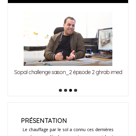
attia
Sopal challenge saison_2 épisode 2 ghrab imed
Sopa
PRÉSENTATION
Le chauffage par le sol a connu ces dernières