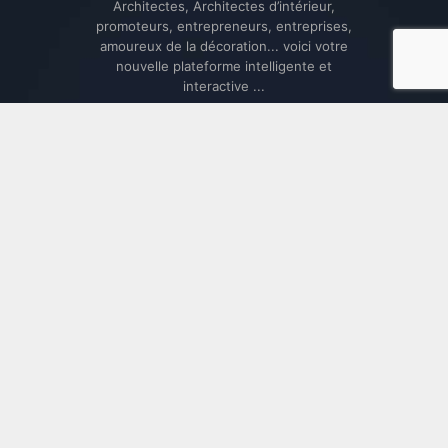
Architectes, Architectes d’intérieur,
promoteurs, entrepreneurs, entreprises,
amoureux de la décoration... voici votre
nouvelle plateforme intelligente et
interactive ...
Bienvenue chez Baitik.com
@Baitik on YouTube