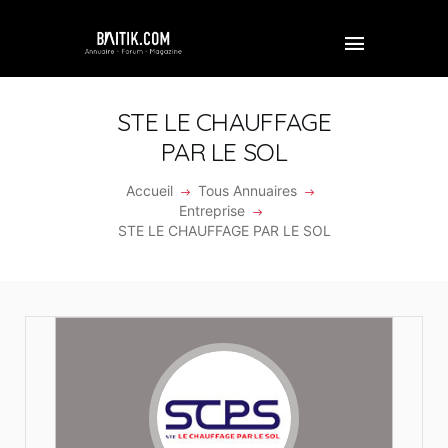
STE LE CHAUFFAGE
PAR LE SOL
ACCUEIL
Accueil
Tous Annuaires
Entreprise
PROFESSIONNEL
STE LE CHAUFFAGE PAR LE SOL
ENTREPRISE
VIDÉOS
FORUM
REJOINDRE BAITIK
CONTACT