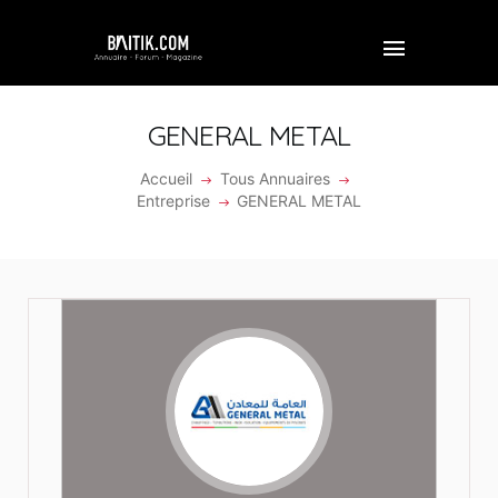
GENERAL METAL
Accueil
Tous Annuaires
ACCUEIL
Entreprise
GENERAL METAL
PROFESSIONNEL
ENTREPRISE
VIDÉOS
FORUM
REJOINDRE BAITIK
CONTACT