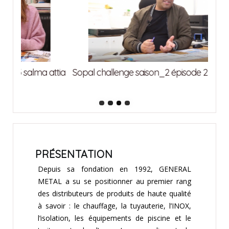
attia
Sopal challenge saison_2 épisode 2 ghrab imed
Sopa
PRÉSENTATION
Depuis sa fondation en 1992, GENERAL
METAL a su se positionner au premier rang
des distributeurs de produits de haute qualité
à savoir : le chauffage, la tuyau
terie, l’INOX,
l’isolation, les équipements de piscine et le