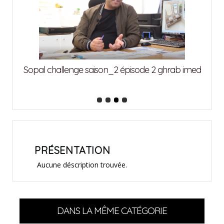
Sopa
 imed
Sopal challenge saison_2 épisode 1 abdedeyem
mohamed
PRÉSENTATION
Aucune déscription trouvée.
DANS LA MÊME CATÉGORIE