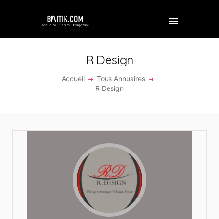
R Design
Accueil
Tous Annuaires
ACCUEIL
R Design
PROFESSIONNEL
ENTREPRISE
VIDÉOS
FORUM
REJOINDRE BAITIK
CONTACT