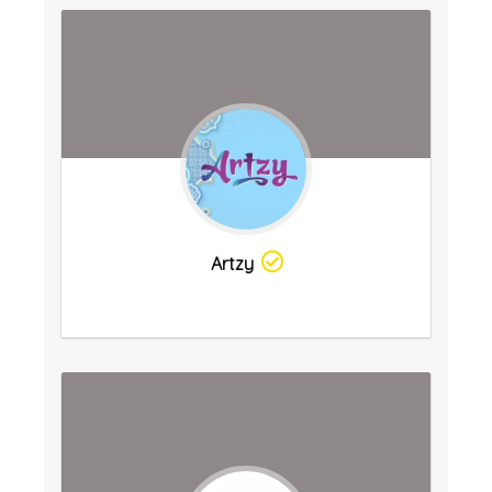
Artzy