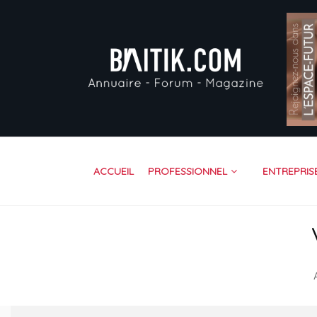
AC
PR
EN
VI
FO
RE
ACCUEIL
PROFESSIONNEL
ENTREPRIS
CO