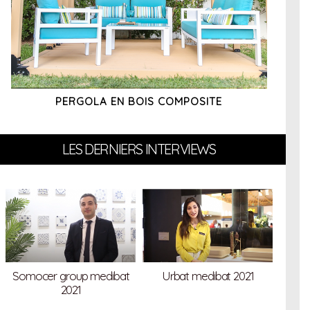
PERGOLA EN BOIS COMPOSITE
LES DERNIERS INTERVIEWS
Somocer group medibat
Urbat medibat 2021
“
2021
co