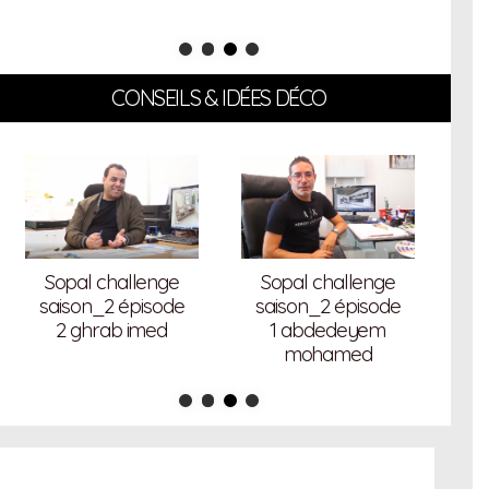
CONSEILS & IDÉES DÉCO
S
Sopal challenge
Sopal challenge
s
saison_2 épisode
saison_2 épisode
2 ghrab imed
1 abdedeyem
mohamed