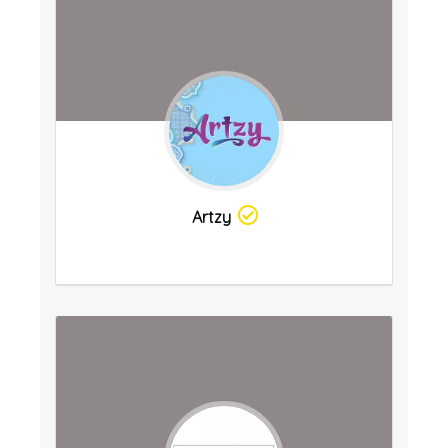
Artzy