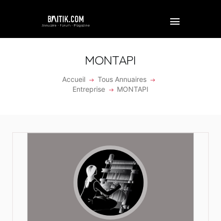
MONTAPI
Accueil
Tous Annuaires
ACCUEIL
Entreprise
MONTAPI
PROFESSIONNEL
ENTREPRISE
VIDÉOS
FORUM
REJOINDRE BAITIK
CONTACT