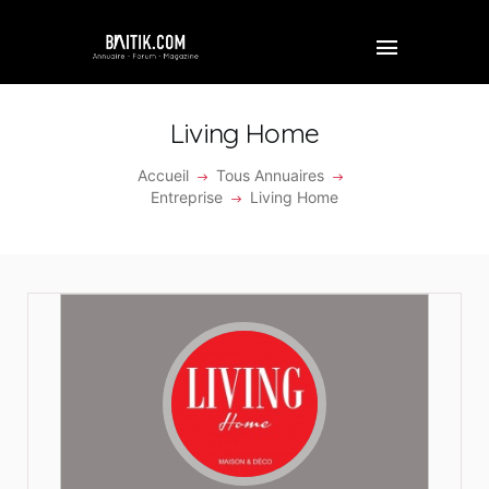
Living Home
Accueil
Tous Annuaires
ACCUEIL
Entreprise
Living Home
PROFESSIONNEL
ENTREPRISE
VIDÉOS
FORUM
REJOINDRE BAITIK
CONTACT