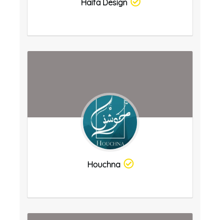
Haifa Design
Houchna