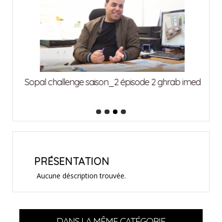
attia
Sopal challenge saison_2 épisode 2 ghrab imed
Sopa
PRÉSENTATION
Aucune déscription trouvée.
DANS LA MÊME CATÉGORIE