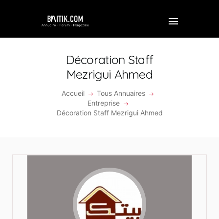
Décoration Staff
Mezrigui Ahmed
ACCUEIL
Accueil
Tous Annuaires
Entreprise
PROFESSIONNEL
Décoration Staff Mezrigui Ahmed
ENTREPRISE
VIDÉOS
FORUM
REJOINDRE BAITIK
CONTACT