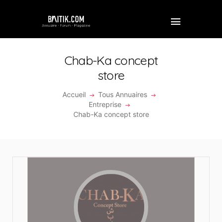
Chab-Ka concept
store
ACCUEIL
Accueil
Tous Annuaires
Entreprise
PROFESSIONNEL
Chab-Ka concept store
ENTREPRISE
VIDÉOS
FORUM
REJOINDRE BAITIK
CONTACT