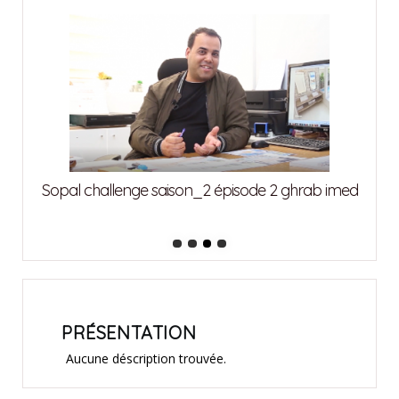
Sopa
 imed
Sopal challenge saison_2 épisode 1 abdedeyem
mohamed
PRÉSENTATION
Aucune déscription trouvée.