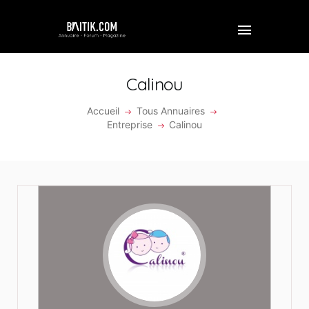
Calinou
Accueil
Tous Annuaires
ACCUEIL
Entreprise
Calinou
PROFESSIONNEL
ENTREPRISE
VIDÉOS
FORUM
REJOINDRE BAITIK
CONTACT