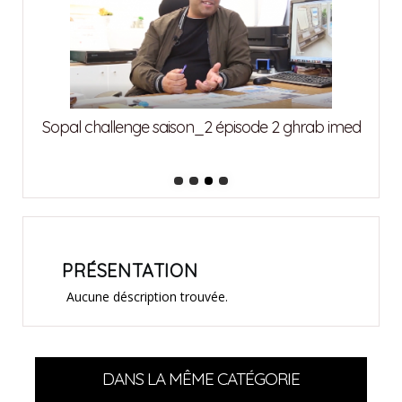
attia
Sopal challenge saison_2 épisode 2 ghrab imed
Sopa
PRÉSENTATION
Aucune déscription trouvée.
DANS LA MÊME CATÉGORIE