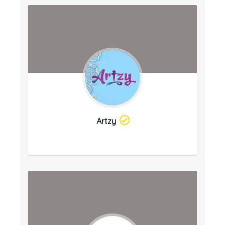
Artzy