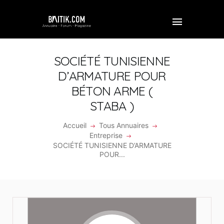
SOCIÉTÉ TUNISIENNE
D’ARMATURE POUR
BÉTON ARME (
ACCUEIL
STABA )
PROFESSIONNEL
Accueil
Tous Annuaires
ENTREPRISE
Entreprise
SOCIÉTÉ TUNISIENNE D’ARMATURE
VIDÉOS
POUR...
FORUM
REJOINDRE BAITIK
CONTACT