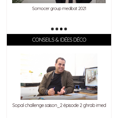
Somocer group medibat 2021
CONSEILS & IDÉES DÉCO
attia
Sopal challenge saison_2 épisode 2 ghrab imed
Sopa