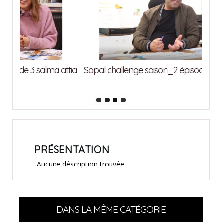
attia
Sopal challenge saison_2 épisode 2 ghrab imed
Sopa
PRÉSENTATION
Aucune déscription trouvée.
DANS LA MÊME CATÉGORIE