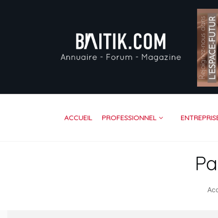
AC
PR
EN
VI
FO
RE
ACCUEIL
PROFESSIONNEL
ENTREPRIS
CO
Pa
Acc