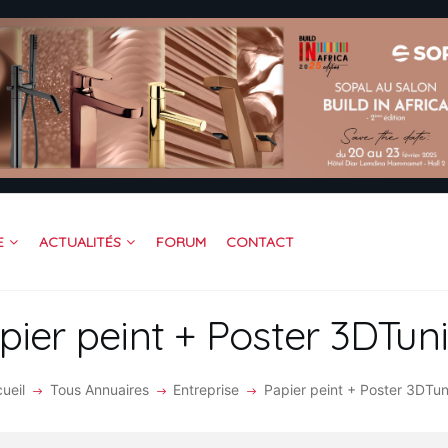
CUEIL
OFESSIONNEL
TREPRISE
DÉOS
RUM
JOINDRE BAITIK
ACTUALITÉS
FORUM
CONTACT
E
NTACT
pier peint + Poster 3DTuni
ueil
Tous Annuaires
Entreprise
Papier peint + Poster 3DTun