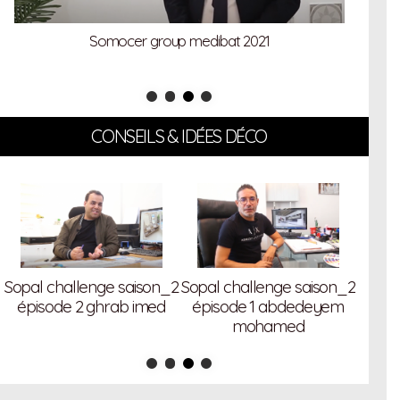
Somocer group medibat 2021
CONSEILS & IDÉES DÉCO
Sopal
2
Sopal challenge saison_2
Sopal challenge saison_2
épi
épisode 2 ghrab imed
épisode 1 abdedeyem
mohamed