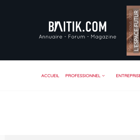
AC
PR
EN
VI
FO
RE
ACCUEIL
PROFESSIONNEL
ENTREPRIS
CO