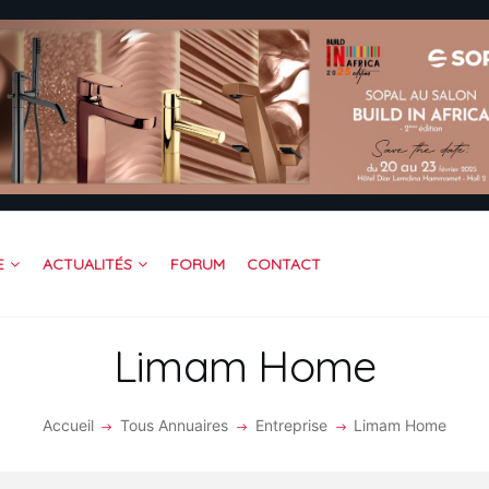
CUEIL
OFESSIONNEL
TREPRISE
DÉOS
RUM
JOINDRE BAITIK
ACTUALITÉS
FORUM
CONTACT
E
NTACT
Limam Home
Accueil
Tous Annuaires
Entreprise
Limam Home