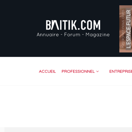
AC
PR
EN
VI
FO
RE
ACCUEIL
PROFESSIONNEL
ENTREPRIS
CO