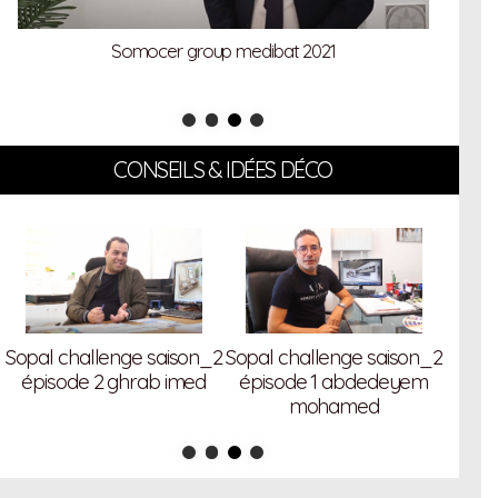
Somocer group medibat 2021
CONSEILS & IDÉES DÉCO
Sopal
2
Sopal challenge saison_2
Sopal challenge saison_2
épi
épisode 2 ghrab imed
épisode 1 abdedeyem
mohamed