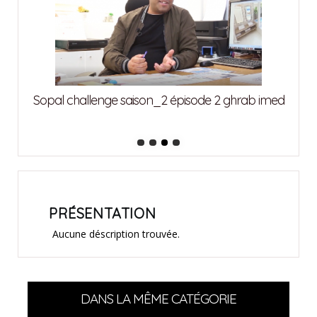
attia
Sopal challenge saison_2 épisode 2 ghrab imed
Sopa
PRÉSENTATION
Aucune déscription trouvée.
DANS LA MÊME CATÉGORIE