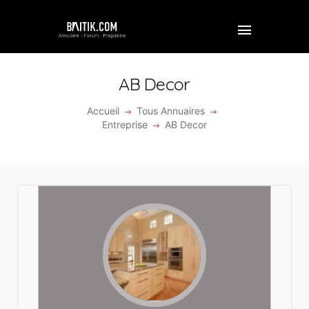
AB Decor
Accueil
Tous Annuaires
ACCUEIL
Entreprise
AB Decor
PROFESSIONNEL
ENTREPRISE
VIDÉOS
FORUM
REJOINDRE BAITIK
CONTACT