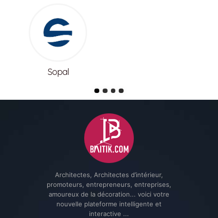
Meuble lina
Architectes, Architectes d’intérieur,
promoteurs, entrepreneurs, entreprises,
amoureux de la décoration... voici votre
nouvelle plateforme intelligente et
interactive ...