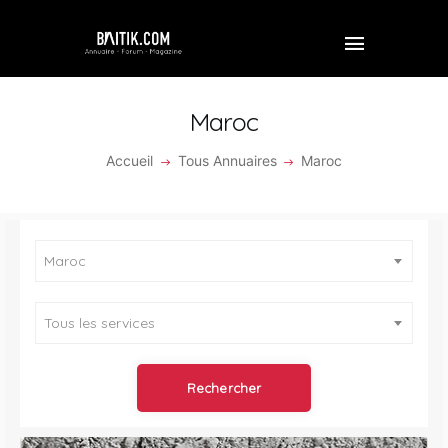
Maroc
Accueil
Tous Annuaires
Maroc
ACCUEIL
PROFESSIONNEL
Maroc
ENTREPRISE
VIDÉOS
Tous les services
FORUM
REJOINDRE BAITIK
CONTACT