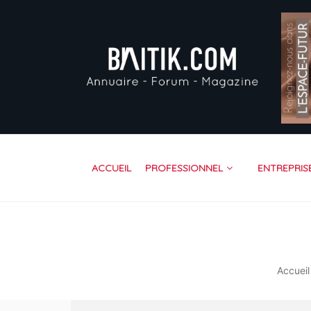
AC
PR
EN
VI
FO
RE
ACCUEIL
PROFESSIONNEL
ENTREPRIS
CO
Accueil