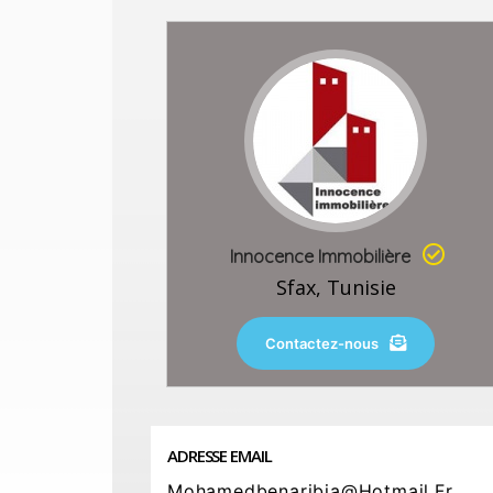
Innocence Immobilière
Sfax, Tunisie
Contactez-nous
ADRESSE EMAIL
Mohamedbenaribia@hotmail.fr