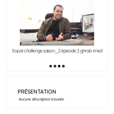
attia
Sopal challenge saison_2 épisode 2 ghrab imed
Sopa
PRÉSENTATION
Aucune déscription trouvée.