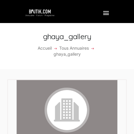
ghaya_gallery
Accueil
Tous Annuaires
ACCUEIL
ghaya_gallery
PROFESSIONNEL
ENTREPRISE
VIDÉOS
FORUM
REJOINDRE BAITIK
CONTACT