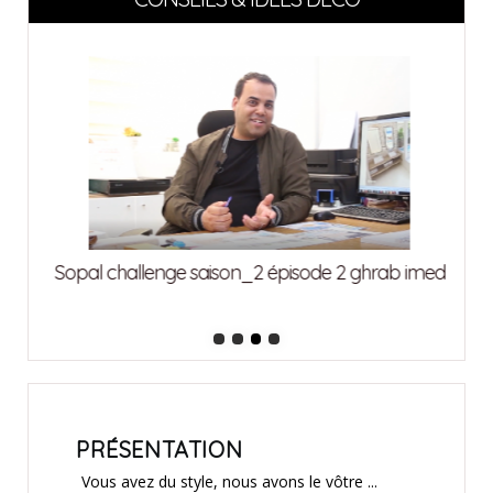
attia
Sopal challenge saison_2 épisode 2 ghrab imed
Sopa
PRÉSENTATION
Vous avez du style, nous avons le vôtre ...