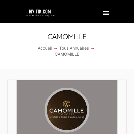
CAMOMILLE
Accueil
Tous Annuaires
ACCUEIL
CAMOMILLE
PROFESSIONNEL
ENTREPRISE
VIDÉOS
FORUM
REJOINDRE BAITIK
CONTACT