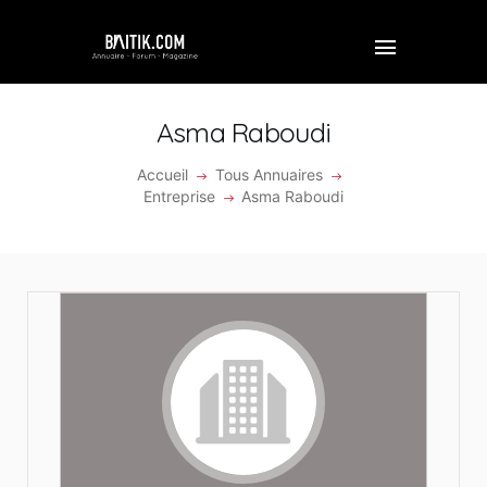
Asma Raboudi
Accueil
Tous Annuaires
ACCUEIL
Entreprise
Asma Raboudi
PROFESSIONNEL
ENTREPRISE
VIDÉOS
FORUM
REJOINDRE BAITIK
CONTACT