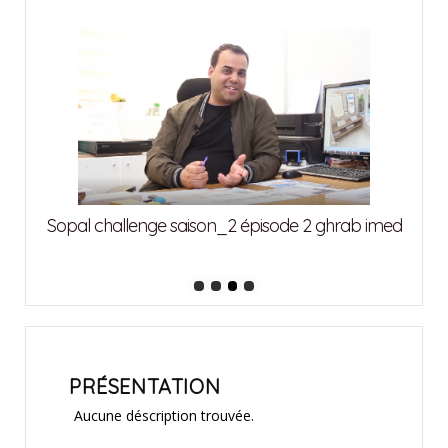
attia
Sopal challenge saison_2 épisode 2 ghrab imed
Sopa
PRÉSENTATION
Aucune déscription trouvée.