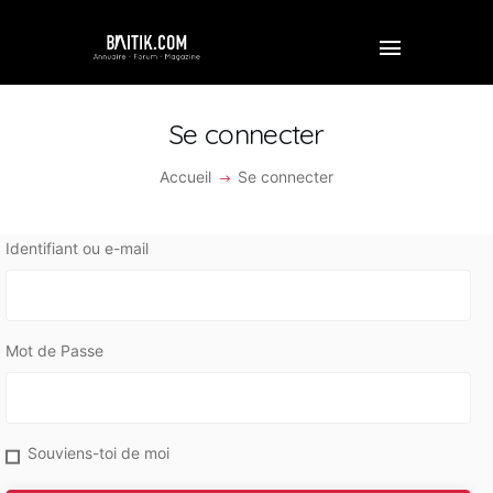
Se connecter
Accueil
Se connecter
ACCUEIL
PROFESSIONNEL
Identifiant ou e-mail
ENTREPRISE
VIDÉOS
Mot de Passe
FORUM
REJOINDRE BAITIK
Souviens-toi de moi
CONTACT