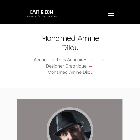
Mohamed Amine
Dilou
ACCUEIL
Accueil
Tous Annuaires
...
Designer Graphique
PROFESSIONNEL
Mohamed Amine Dilou
ENTREPRISE
VIDÉOS
FORUM
REJOINDRE BAITIK
CONTACT