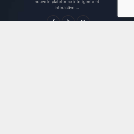
nouvelle plateforme intelligente et
interactive ...
Bienvenue chez Baitik.com
@Baitik on YouTube
Commentaires récents