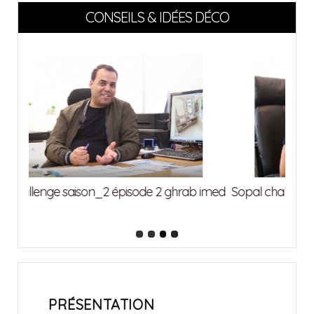
CONSEILS & IDÉES DÉCO
Sopa
 imed
Sopal challenge saison_2 épisode 1 abdedeyem
mohamed
PRÉSENTATION