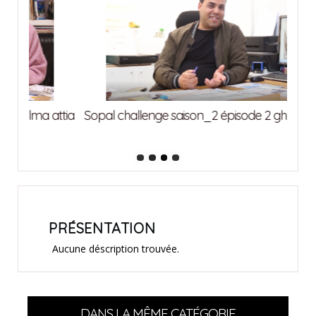
attia
Sopal challenge saison_2 épisode 2 ghrab imed
Sopa
PRÉSENTATION
Aucune déscription trouvée.
DANS LA MÊME CATÉGORIE